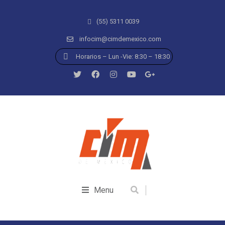
(55) 5311 0039
infocim@cimdemexico.com
Horarios – Lun -Vie: 8:30 – 18:30
Menu