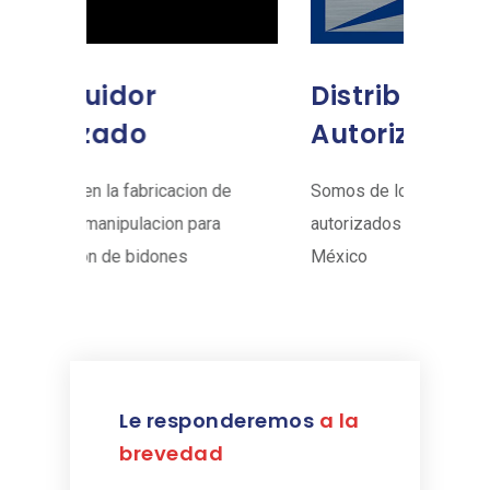
Distribuidor
Distr
Autorizado
Auto
n de
Somos de los pocos distribuidores
Marca lid
ra
autorizados de la marca Pflow de
equipos 
México
manipula
Le responderemos
a la
brevedad