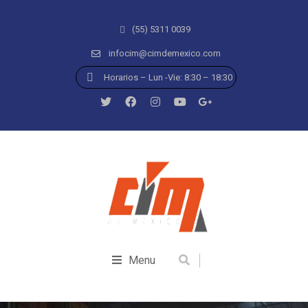
(55) 5311 0039
infocim@cimdemexico.com
Horarios – Lun -Vie: 8:30 – 18:30
Menu